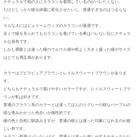
ナチュラルで他の人にカラコンを着用しているのがバレたくない。
だけどしっかり瞳を綺麗に変化させたいし、普通すぎるのはつまらな
い。
そんな人にはピュリームウィズのカラコンが最適です。
近くで瞳を見られてもカラコンを着けている事はバレない位にナチュラ
ルな発色です。
しかし裸眼とは違った瞳のウルウル感や程よく大きく盛った瞳のサイズ
はとても満足感があります。
カラーはプピラピュアブラウンとレイルスウィートブラウンがありま
す。
どちらもナチュラルで着けやすいカラーですが、レイルスウィートブラ
ウンが私は好きです。
普通のブラウン系のカラーとは違ってほんのりグレーの様なパープルの
様な青みかかった色合いが個性的です。
瞳の色と自然に馴染みますが、普通の瞳とは違った印象になれるのが嬉
しい所です。
カラコン着用はバレないけど、普通とは違った感じがするナチュラルな